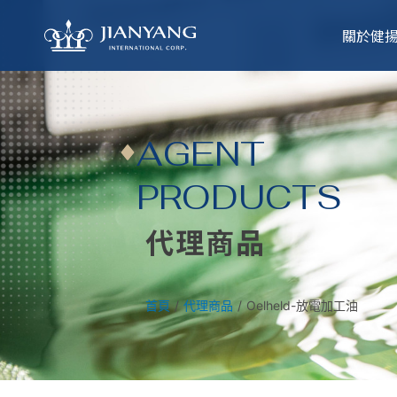
跳
至
關於健
主
要
內
容
AGENT
PRODUCTS
代理商品
首頁
/
代理商品
/
Oelheld-放電加工油