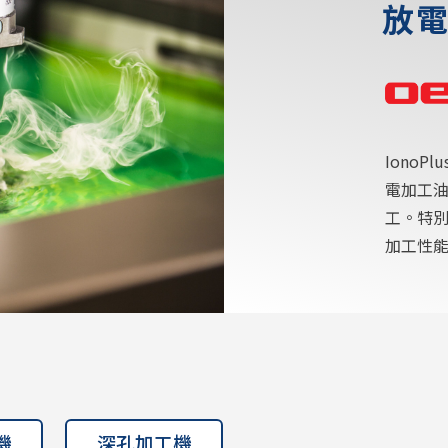
放
IonoP
電加工
工。特
加工性能
機
深孔加工機