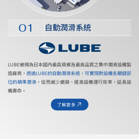
01
自動潤滑系統
LUBE被視為日本國內最具規模及最高品質之集中潤滑設備製
造廠商，
透過LUBE的自動潤滑系統，可實現對設備各關鍵部
位的精準潤滑
，從而減少磨損、提高設備運行效率，延長設
備壽命。
了解更多