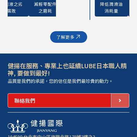
降低潤滑油
防止切削液之劣
減輕零配件
消耗量
化與腐敗
之磨耗
了解更多
健揚在服務、專業上也延續LUBE日本職人精
神, 要做到最好!
品質是我們的承諾，您的信任是我們最珍貴的動力。
聯絡我們
104509 台北市中山區復興北路178號3樓之3