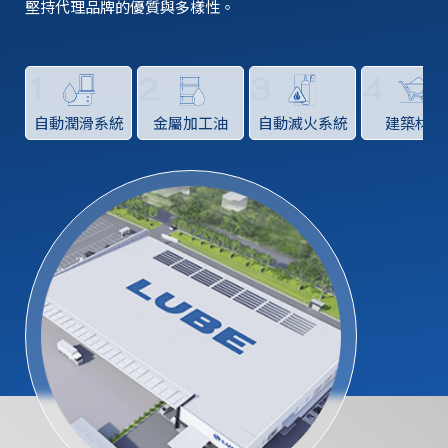
堅持代理品牌的優質與多樣性。
自動潤滑系統
金屬加工油
自動滅火系統
建築材料