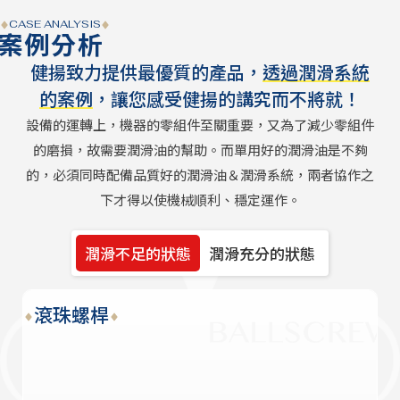
CASE ANALYSIS
案例分析
健揚致力提供最優質的產品，
透過潤滑系統
的案例
，讓您感受健揚的講究而不將就！
設備的運轉上，機器的零組件至關重要，又為了減少零組件
的磨損，故需要潤滑油的幫助。而單用好的潤滑油是不夠
的，必須同時配備品質好的潤滑油＆潤滑系統，兩者協作之
下才得以使機械順利、穩定運作。
潤滑不足的狀態
潤滑充分的狀態
滾珠螺桿