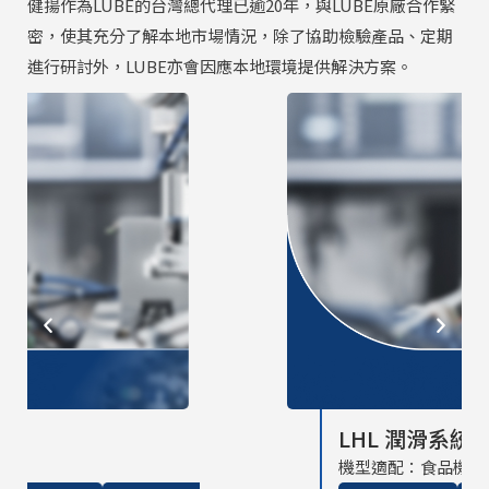
健揚作為LUBE的台灣總代理已逾20年，與LUBE原廠合作緊
密，使其充分了解本地市場情況，除了協助檢驗產品、定期
進行研討外，LUBE亦會因應本地環境提供解決方案。
LHL 潤滑系統
機型適配：食品機械