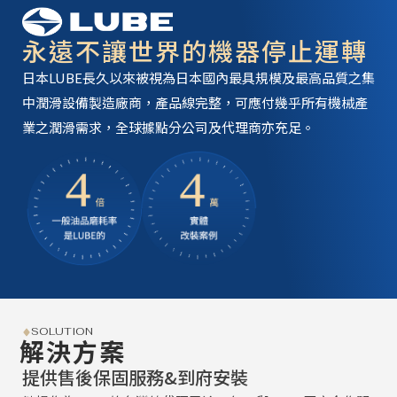
永遠不讓世界的機器停止運轉
日本LUBE長久以來被視為日本國內最具規模及最高品質之集
中潤滑設備製造廠商，產品線完整，可應付幾乎所有機械產
業之潤滑需求，全球據點分公司及代理商亦充足。
SOLUTION
解決方案
提供售後保固服務&到府安裝