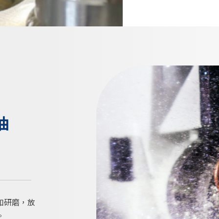
油
如研磨，放
。