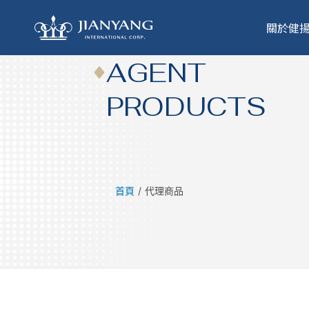
跳
至
關於健
主
要
AGENT
內
容
PRODUCTS
首頁
/
代理商品